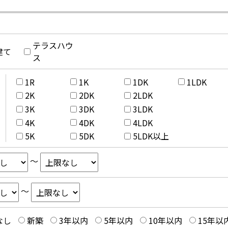
テラスハウ
建て
ス
1R
1K
1DK
1LDK
2K
2DK
2LDK
3K
3DK
3LDK
4K
4DK
4LDK
5K
5DK
5LDK以上
～
～
なし
新築
3年以内
5年以内
10年以内
15年以