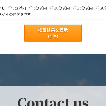
なし
3分以内
5分以内
10分以内
15分以内
2
停からの時間を含む
検索結果を表示
（
1
件）
Contact us