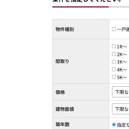
物件種別
一戸
1R～
2K～
間取り
3K～
4K～
5K～
価格
建物面積
築年数
指定