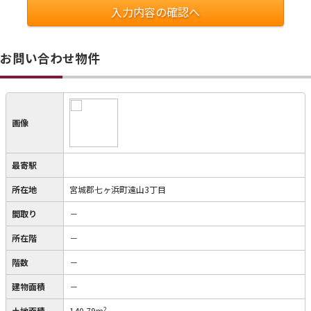
入力内容の確認へ
お問い合わせ物件
画像
最寄駅
所在地
宮城郡七ヶ浜町遠山3丁目
間取り
－
所在階
－
階数
－
建物面積
－
2
土地面積
140.79m