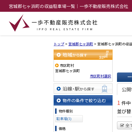
宮城郡七ヶ浜町の収益駐車場一覧｜一歩不動産販売株式会社
トップ
>
宮城郡七ヶ浜町
>
宮城郡七ヶ浜町の収
地域から探す
市区町村
宮城郡七ヶ浜町
市区町村選択
一覧で
公開
沿線・駅から探す
1
件中
物件の条件で絞り込む
並び替
物件種別
駐車場(1)
全
価格