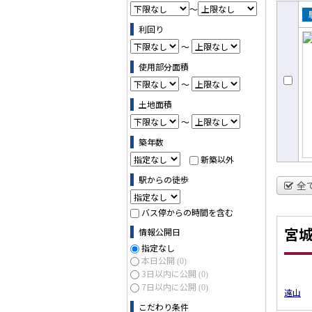
～
売
利回り
～
使用部分面積
～
土地面積
～
築年数
新築以外
駅からの徒歩
全
バス停からの時間を含む
宮
情報公開日
指定なし
本日公開
(0)
3日以内に公開
(0)
7日以内に公開
(0)
遠山
こだわり条件