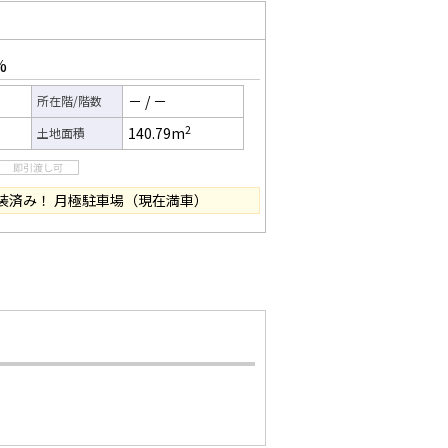
%
－
/
－
所在階/階数
2
140.79m
土地面積
舗装済み！ 月極駐車場（現在満車）