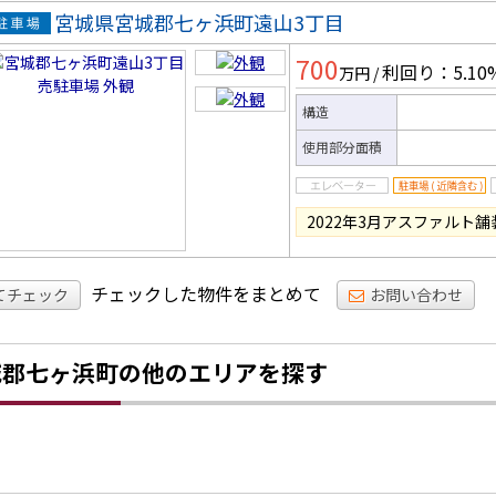
宮城県宮城郡七ヶ浜町遠山3丁目
駐車場
700
利回り：5.10
万円
/
構造
使用部分面積
2022年3月アスファルト
チェックした物件をまとめて
てチェック
お問い合わせ
城郡七ヶ浜町の他のエリアを探す