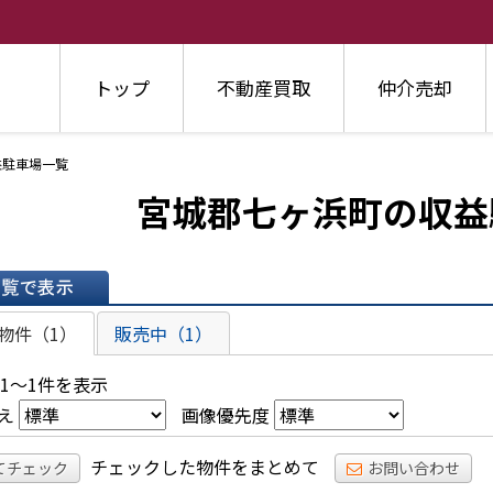
トップ
不動産買取
仲介売却
益駐車場一覧
宮城郡七ヶ浜町の収益
表示
物件（1）
販売中（1）
 1～1件を表示
え
画像優先度
チェックした物件をまとめて
てチェック
お問い合わせ